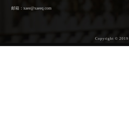
邮箱：xaee@xaeeq.com
Copyright © 